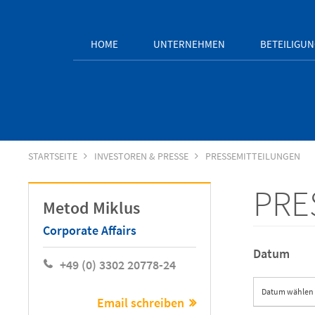
HOME
UNTERNEHMEN
BETEILIGU
STARTSEITE
INVESTOREN & PRESSE
PRESSEMITTEILUNGEN
PRE
Metod Miklus
Corporate Affairs
Datum
+49 (0) 3302 20778-24
Datum wählen
Email schreiben